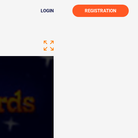
LOGIN
REGISTRATION