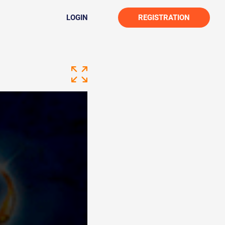
LOGIN
REGISTRATION